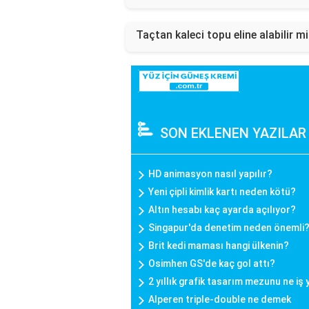
Taçtan kaleci topu eline alabilir mi
SON EKLENEN YAZILAR
HD animasyon nasıl yapılır?
Yeni çipli kimlik kartı neden kötü?
Altın hesabı kaç ayarda açılıyor?
Singapur'da denetim neden önemli
Brit kedi maması hangi ülkenin?
Osimhen GS'de kaç gol attı?
2 yıllık grafik tasarım mezunu ne iş
Alperen triple-double ne demek