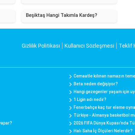
Beşiktaş Hangi Takımla Kardeş?
Gizlilik Politikası
Kullanıcı Sözleşmesi
Teklif 
Cemaatle kılınan namazın temel 
Beta neden değişiyor?
Hangi gezegenler yaşam için uy
?
1 Ligin adı nedir?
Fenerbahçe kaç tur eleme oyn
Türkiye - Almanya basketbol 
 yapar?
2026 FIFA Dünya Kupası'nda Tür
Halı Saha İç Ölçüleri Nelerdir?