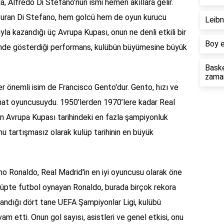
, Alfredo Di Stefano’nun ismi hemen akıllara gelir.
a vuran Di Stefano, hem golcü hem de oyun kurucu
Leibn
ıyla kazandığı üç Avrupa Kupası, onun ne denli etkili bir
Boy e
mde gösterdiği performans, kulübün büyümesine büyük
Baske
zama
er önemli isim de Francisco Gento'dur. Gento, hızı ve
 kanat oyuncusuydu. 1950’lerden 1970’lere kadar Real
n Avrupa Kupası tarihindeki en fazla şampiyonluk
nu tartışmasız olarak kulüp tarihinin en büyük
o Ronaldo, Real Madrid'in en iyi oyuncusu olarak öne
ulüpte futbol oynayan Ronaldo, burada birçok rekora
zandığı dört tane UEFA Şampiyonlar Ligi, kulübü
m etti. Onun gol sayısı, asistleri ve genel etkisi, onu