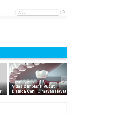
›
Yeni çipli kimlik kartı neden kötü?
›
Hangi Durumlarda İmpl
Vidasız İmplant: Vücut
Yapılamaz? İmplant
Dışında Canlı Olmayan Hayat
Uygulamasının Sınırları