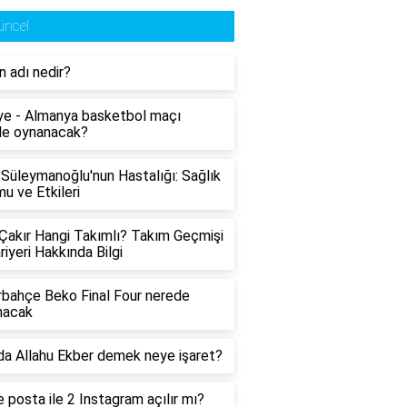
üncel
in adı nedir?
ye - Almanya basketbol maçı
de oynanacak?
Süleymanoğlu'nun Hastalığı: Sağlık
u ve Etkileri
Çakır Hangi Takımlı? Takım Geçmişi
riyeri Hakkında Bilgi
bahçe Beko Final Four nerede
nacak
a Allahu Ekber demek neye işaret?
e posta ile 2 Instagram açılır mı?