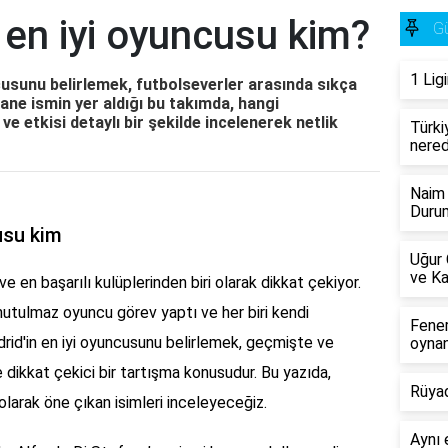
 en iyi oyuncusu kim?
G
1 Lig
ncusunu belirlemek, futbolseverler arasında sıkça
sane ismin yer aldığı bu takımda, hangi
ve etkisi detaylı bir şekilde incelenerek netlik
Türki
nere
Naim 
Durum
usu kim
Uğur 
ve Ka
ve en başarılı kulüplerinden biri olarak dikkat çekiyor.
unutulmaz oyuncu görev yaptı ve her biri kendi
Fener
rid'in en iyi oyuncusunu belirlemek, geçmişte ve
oyna
dikkat çekici bir tartışma konusudur. Bu yazıda,
Rüyad
olarak öne çıkan isimleri inceleyeceğiz.
Aynı 