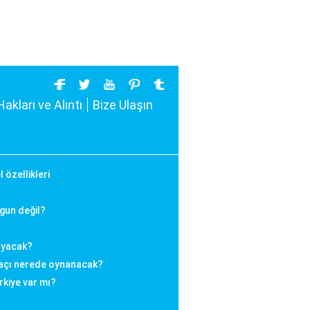
Hakları ve Alıntı
Bize Ulaşın
özellikleri
gun değil?
ayacak?
maçı nerede oynanacak?
kiye var mı?