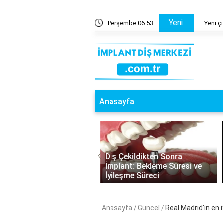
Yeni
artı neden kötü?
Perşembe 06:53
Yeni çi
Anasayfa
‹
a Dişlere İmplant:
Diş Çekildikten Sonra
nabilirlik ve Dikkat
İmplant: Bekleme Süresi ve
esi Gerekenler
İyileşme Süreci
Anasayfa
Güncel
Real Madrid'in en 