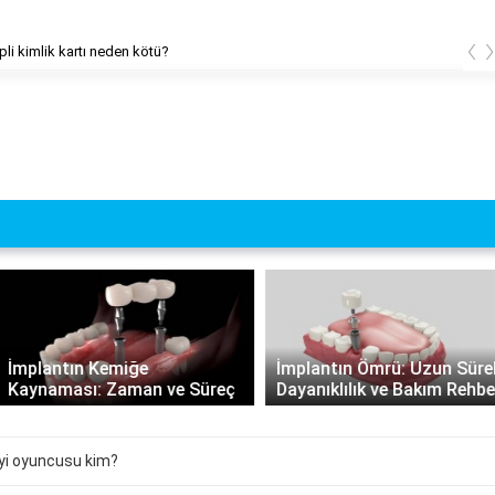
‹
pli kimlik kartı neden kötü?
İmplantın Kemiğe
İmplantın Ömrü: Uzun Süreli
Kaynaması: Zaman ve Süreç
Dayanıklılık ve Bakım Rehberi
iyi oyuncusu kim?