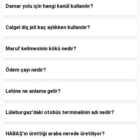
Damar yolu için hangi kanül kullanılır?
Calgel diş jeli kaç aylıkken kullanılır?
Maruf kelimesinin kökü nedir?
Ödem çayı nedir?
Lehine ne anlama gelir?
Lüleburgaz'daki otobüs terminalinin adı nedir?
HABAŞ'ın ürettiği araba nerede üretiliyor?