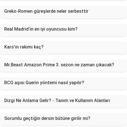
Greko-Romen güreşlerde neler serbesttir
Real Madrid'in en iyi oyuncusu kim?
Kars'ın rakımı kaç?
Mr.Beast Amazon Prime 3. sezon ne zaman çıkacak?
BCG aşısı Guerin yöntemi nasıl yapılır?
Dizgi Ne Anlama Gelir? - Tanım ve Kullanım Alanları
Sorumlu geçtiğin dersin bütüne girilir mi?