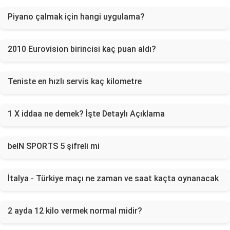
Piyano çalmak için hangi uygulama?
2010 Eurovision birincisi kaç puan aldı?
Teniste en hızlı servis kaç kilometre
1 X iddaa ne demek? İşte Detaylı Açıklama
beIN SPORTS 5 şifreli mi
İtalya - Türkiye maçı ne zaman ve saat kaçta oynanacak
2 ayda 12 kilo vermek normal midir?