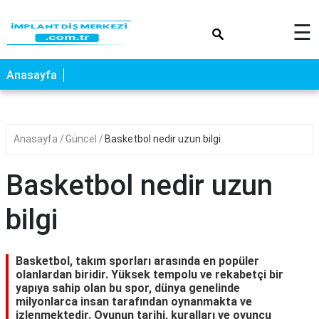
×
☰
Anasayfa
Anasayfa
Güncel
Basketbol nedir uzun bilgi
Basketbol nedir uzun
bilgi
Basketbol, takım sporları arasında en popüler
olanlardan biridir. Yüksek tempolu ve rekabetçi bir
yapıya sahip olan bu spor, dünya genelinde
milyonlarca insan tarafından oynanmakta ve
izlenmektedir. Oyunun tarihi, kuralları ve oyuncu