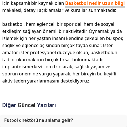
için kapsamlı bir kaynak olan
Basketbol nedir uzun bilgi
makalesi, detaylı açıklamalar ve kurallar sunmaktadır.
basketbol, hem eğlenceli bir spor dalı hem de sosyal
etkileşim sağlayan önemli bir aktivitedir. Oynamak ya da
izlemek için her yaştan insanı kendine çekebilen bu spor,
sağlık ve eğlence açısından birçok fayda sunar. İster
amatör ister profesyonel düzeyde olsun, basketbolun
tadını çıkarmak için birçok fırsat bulunmaktadır.
implantdismerkezi.com.tr olarak, sağlıklı yaşam ve
sporun önemine vurgu yaparak, her bireyin bu keyifli
aktiviteden yararlanmasını destekliyoruz.
Diğer
Güncel
Yazıları
Futbol direktörü ne anlama gelir?