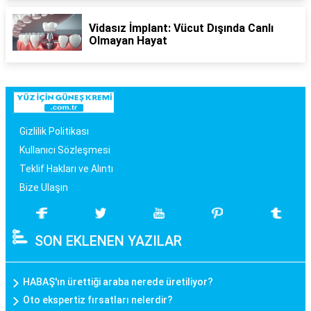
Vidasız İmplant: Vücut Dışında Canlı
Olmayan Hayat
Gizlilik Politikası
Kullanıcı Sözleşmesi
Teklif Hakları ve Alıntı
Bize Ulaşın
SON EKLENEN YAZILAR
HABAŞ'ın ürettiği araba nerede üretiliyor?
Oto ekspertiz fırsatları nelerdir?