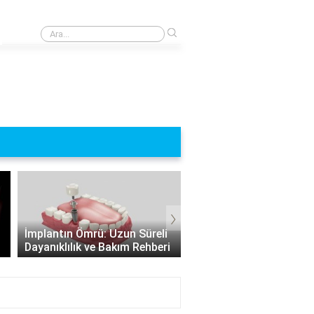
›
Çamurun faydaları ve zararları nelerdir?
›
Hangi Durumlarda İmpl
Vidasız İmplant: Vücut
Yapılamaz? İmplant
Dışında Canlı Olmayan Hayat
Uygulamasının Sınırları