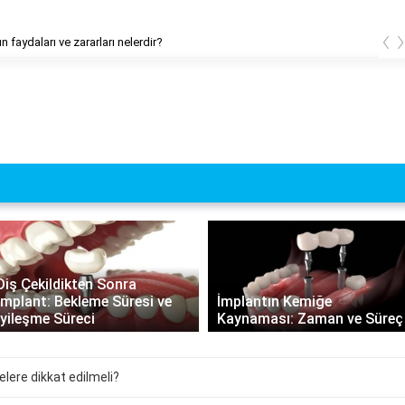
‹
 faydaları ve zararları nelerdir?
İmplantın Kemiğe
İmplantın Ömrü: Uzun Süreli
Kaynaması: Zaman ve Süreç
Dayanıklılık ve Bakım Rehberi
elere dikkat edilmeli?