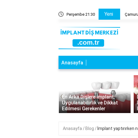
Yeni
ve zararları nelerdir?
Perşembe 21:30
Çamurun
Anasayfa
‹
a Dişlere İmplant:
Diş Çekildikten Sonra
nabilirlik ve Dikkat
İmplant: Bekleme Süresi ve
esi Gerekenler
İyileşme Süreci
Anasayfa
Blog
İmplant yaptırırken n