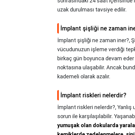
sonrasındaki 24 saat içerisinde 
uzak durulması tavsiye edilir.
İmplant şişliği ne zaman in
İmplant şişliği ne zaman iner?,
Ş
vücudunuzun işleme verdiği tepkiy
birkaç gün boyunca devam eder 
noktasına ulaşabilir. Ancak bu
kademeli olarak azalır.
İmplant riskleri nelerdir?
İmplant riskleri nelerdir?,
Yanlış 
sorun ile karşılaşılabilir. Yaşana
yumuşak olan dokularda yarala
kemiklerde zedelenmelere, sinü