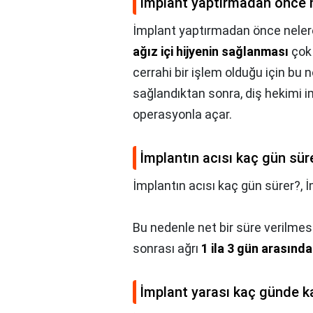
İmplant yaptırmadan önce n
İmplant yaptırmadan önce nelere
ağız içi hijyenin sağlanması
çok 
cerrahi bir işlem olduğu için bu n
sağlandıktan sonra, diş hekimi im
operasyonla açar.
İmplantın acısı kaç gün sür
İmplantın acısı kaç gün sürer?,
İ
Bu nedenle net bir süre verilme
sonrası ağrı
1 ila 3 gün arasında
İmplant yarası kaç günde k