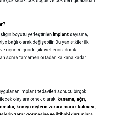
ise çok sıcak, çok soğuk ve çok sert gıdalardan
er?
işliğin boyutu yerleştirilen
implant
sayısına,
e bağlı olarak değişebilir. Bu yan etkiler ilk
ve üçüncü günde şikayetleriniz doruk
ndan sonra tamamen ortadan kalkana kadar
uygulanan implant tedavileri sonucu birçok
bilecek olaylara örnek olarak;
kanama, ağrı,
nmalar, komşu dişlerin zarara maruz kalması,
slerin zarar görmesine ve iltihabi durumlara