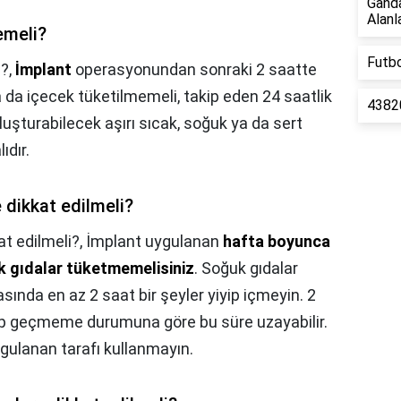
Gand
Alanla
emeli?
Futbo
i?,
İmplant
operasyonundan sonraki 2 saatte
a da içecek tüketilmemeli, takip eden 24 saatlik
43820
şturabilecek aşırı sıcak, soğuk ya da sert
ıdır.
 dikkat edilmeli?
at edilmeli?,
İmplant uygulanan
hafta boyunca
ak gıdalar tüketmemelisiniz
. Soğuk gıdalar
sında en az 2 saat bir şeyler yiyip içmeyin. 2
p geçmeme durumuna göre bu süre uzayabilir.
gulanan tarafı kullanmayın.