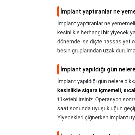
İmplant yaptıranlar ne yem
İmplant yaptıranlar ne yememel
kesinlikle herhangi bir yiyecek y
dönemde ise dişte hassasiyet olu
besin gruplarından uzak durulmal
İmplant yapıldığı gün nelere
İmplant yapıldığı gün nelere dikk
kesinlikle sigara içmemeli, sıc
tüketebilirsiniz. Operasyon sonra
saat sonunda uyuşukluğun geçi
Yiyecekleri çiğnerken implant uy