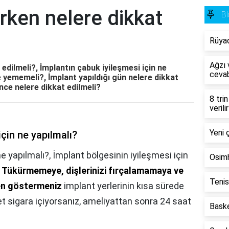
ırken nelere dikkat
Bl
Rüya
Ağzı v
 edilmeli?, İmplantın çabuk iyileşmesi için ne
cevab
e yememeli?, İmplant yapıldığı gün nelere dikkat
nce nelere dikkat edilmeli?
8 tri
verili
Yeni 
için ne yapılmalı?
ne yapılmalı?,
İmplant bölgesinin iyileşmesi için
Osimh
.
Tükürmemeye, dişlerinizi fırçalamamaya ve
Tenis
en göstermeniz
implant yerlerinin kısa sürede
t sigara içiyorsanız, ameliyattan sonra 24 saat
Baske