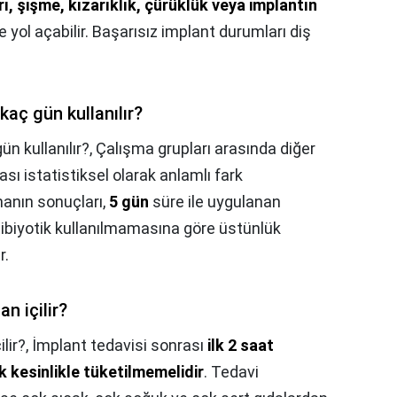
ı, şişme, kızarıklık, çürüklük veya implantın
re yol açabilir. Başarısız implant durumları diş
kaç gün kullanılır?
ün kullanılır?,
Çalışma grupları arasında diğer
sı istatistiksel olarak anlamlı fark
anın sonuçları,
5 gün
süre ile uygulanan
ntibiyotik kullanılmamasına göre üstünlük
r.
n içilir?
lir?,
İmplant tedavisi sonrası
ilk 2 saat
k kesinlikle tüketilmemelidir
. Tedavi