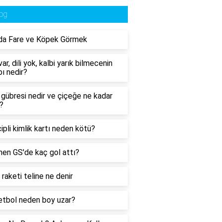
og
da Fare ve Köpek Görmek
ar, dili yok, kalbi yarık bilmecenin
ı nedir?
n gübresi nedir ve çiçeğe ne kadar
r?
çipli kimlik kartı neden kötü?
en GS'de kaç gol attı?
 raketi teline ne denir
tbol neden boy uzar?