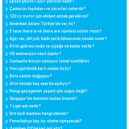
Epson photo l 3251 yazıcısı nedir?
Çamurun faydaları ve zararları nelerdir?
120 cc motor için ehliyet almak gerekli mi?
Amerikan Aslanı Türkiye'de var mı?
5 tane there is ve there are cümlesi söyler misin?
Ağzı var, dili yok, kalbi yarık bilmecenin cevabı nedir?
8 trin gübresi nedir ve çiçeğe ne kadar verilir?
HD animasyon nasıl yapılır?
Cemaatle kılınan namazın temel özellikleri
Yeni çipli kimlik kartı neden kötü?
Beta neden değişiyor?
Altın hesabı kaç ayarda açılıyor?
Hangi gezegenler yaşam için uygun değil?
Singapur'da denetim neden önemli?
1 Ligin adı nedir?
Brit kedi maması hangi ülkenin?
Fenerbahçe kaç tur eleme oynayacak?
Osimhen GS'de kaç gol attı?