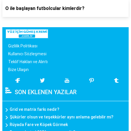
O ile başlayan futbolcular kimlerdir?
Gizlilik Politikası
Kullanıcı Sözleşmesi
Teklif Hakları ve Alıntı
Bize Ulaşın
SON EKLENEN YAZILAR
Grid ve matrix farkı nedir?
Şükürler olsun ve teşekkürler aynı anlama gelebilir mi?
Rüyada Fare ve Köpek Görmek