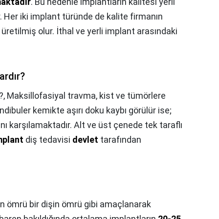
maktadır
. Bu nedenle implantların kalitesi yerli
. Her iki implant türünde de kalite firmanın
üretilmiş olur. İthal ve yerli implant arasındaki
ardır?
?,
Maksillofasiyal travma, kist ve tümörlere
dibuler kemikte aşırı doku kaybı görülür ise;
nı karşılamaktadır. Alt ve üst çenede tek taraflı
mplant
diş tedavisi
devlet
tarafından
n ömrü bir dişin ömrü gibi amaçlanarak
itibaren bakıldığında ortalama implantların
20-25