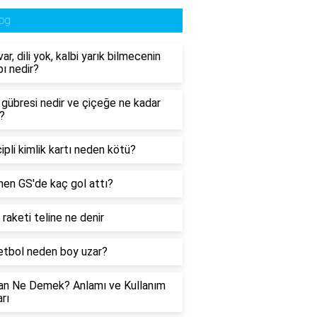
og
ar, dili yok, kalbi yarık bilmecenin
ı nedir?
n gübresi nedir ve çiçeğe ne kadar
r?
çipli kimlik kartı neden kötü?
en GS'de kaç gol attı?
 raketi teline ne denir
tbol neden boy uzar?
an Ne Demek? Anlamı ve Kullanım
rı