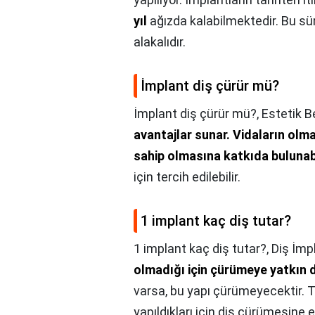
yıl
ağızda kalabilmektedir. Bu sü
alakalıdır.
İmplant diş çürür mü?
İmplant diş çürür mü?,
Estetik B
avantajlar sunar.
Vidaların olm
sahip olmasına katkıda bulunabi
için tercih edilebilir.
1 implant kaç diş tutar?
1 implant kaç diş tutar?,
Diş İmp
olmadığı için çürümeye yatkın d
varsa, bu yapı çürümeyecektir.
yapıldıkları için diş çürümesine e