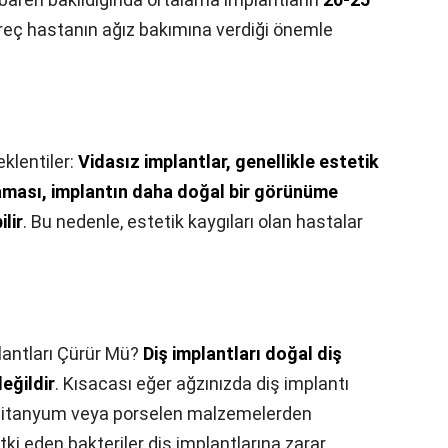
reç hastanın ağız bakımına verdiği önemle
eklentiler:
Vidasız implantlar, genellikle estetik
aması, implantın daha doğal bir görünüme
lir
. Bu nedenle, estetik kaygıları olan hastalar
lantları Çürür Mü?
Diş implantları doğal diş
eğildir
. Kısacası eğer ağzınızda diş implantı
 Titanyum veya porselen malzemelerden
tki eden bakteriler diş implantlarına zarar