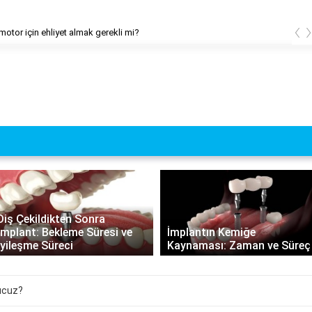
‹
motor için ehliyet almak gerekli mi?
Diş Çekildikten Sonra
İmplant: Bekleme Süresi ve
İmplantın Kemiğe
İyileşme Süreci
Kaynaması: Zaman ve Süreç
ucuz?