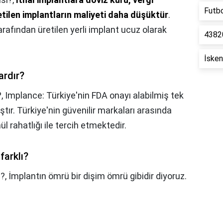
Futbo
etilen implantların maliyeti daha düşüktür
.
tarafından üretilen yerli implant ucuz olarak
43820
İsken
ardır?
?,
Implance: Türkiye'nin FDA onayı alabilmiş tek
ır. Türkiye'nin güvenilir markaları arasında
nül rahatlığı ile tercih etmektedir.
farklı?
ı?,
İmplantın ömrü bir dişim ömrü gibidir diyoruz.