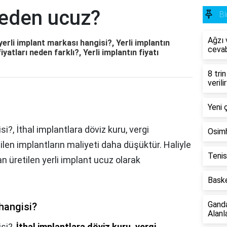
neden ucuz?
Bl
Ağzı v
yerli implant markası hangisi?, Yerli implantın
cevab
yatları neden farklı?, Yerli implantın fiyatı
8 tri
verili
Yeni 
si?, İthal implantlara döviz kuru, vergi
Osimh
ilen implantların maliyeti daha düşüktür. Haliyle
Tenis
an üretilen yerli implant ucuz olarak
Baske
Gand
 hangisi?
Alanla
isi?,
İthal implantlara döviz kuru, vergi