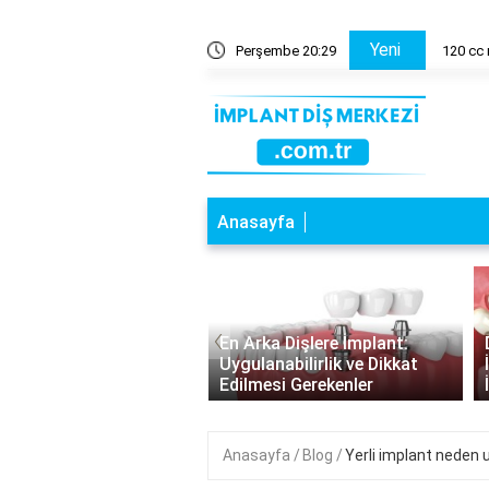
Yeni
ve zararları nelerdir?
Perşembe 20:29
120 cc 
Anasayfa
‹
 Durumlarda İmplant
En Arka Dişlere İmplant:
amaz? İmplant
Uygulanabilirlik ve Dikkat
amasının Sınırları
Edilmesi Gerekenler
Anasayfa
Blog
Yerli implant neden 