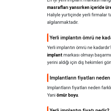
masrafları yansırken içeride ür
Haliyle yurtiçinde yerli firmalar 
algılanmaktadır.
Yerli implantın ömrü ne kad
Yerli implantın ömrü ne kadardır
implant
markası olmayı başarmışt
yerini aldığı için diş hekimleri gö
Implantların fiyatları neden 
Implantların fiyatları neden farkl
Yani
ömür boyu
.
Yerli implantın fiyatı nedir?