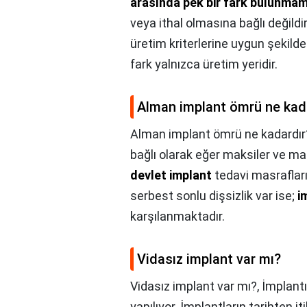
arasında pek bir fark bulunma
veya ithal olmasına bağlı değildir
üretim kriterlerine uygun şekilde 
fark yalnızca üretim yeridir.
Alman implant ömrü ne kad
Alman implant ömrü ne kadardır
bağlı olarak eğer maksiler ve man
devlet implant
tedavi masrafları
serbest sonlu dişsizlik var ise;
i
karşılanmaktadır.
Vidasız implant var mı?
Vidasız implant var mı?,
İmplantı
yapılıyor. İmplantların tarihten 