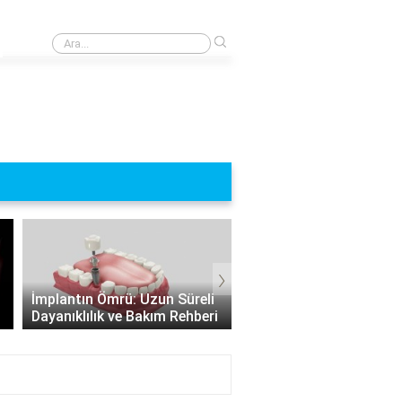
›
120 cc motor için ehliyet almak gerekli mi?
›
İmplantın Ömrü: Uzun Süreli
Vidasız İmplant: Vücut
Dayanıklılık ve Bakım Rehberi
Dışında Canlı Olmayan