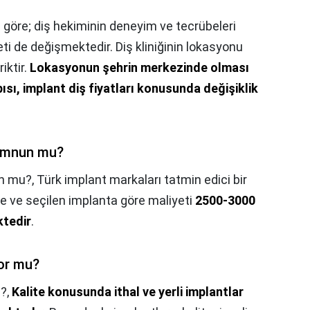
 göre; diş hekiminin deneyim ve tecrübeleri
ti de değişmektedir. Diş kliniğinin lokasyonu
iktir.
Lokasyonun şehrin merkezinde olması
sı, implant diş fiyatları konusunda değişiklik
memnun mu?
un mu?,
Türk implant markaları tatmin edici bir
me ve seçilen implanta göre maliyeti
2500-3000
ktedir
.
yor mu?
u?,
Kalite konusunda ithal ve yerli implantlar