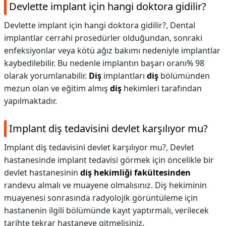
Devlette implant için hangi doktora gidilir?
Devlette implant için hangi doktora gidilir?,
Dental
implantlar cerrahi prosedürler olduğundan, sonraki
enfeksiyonlar veya kötü ağız bakımı nedeniyle implantlar
kaybedilebilir. Bu nedenle implantın başarı oranı% 98
olarak yorumlanabilir.
Diş
implantları
diş
bölümünden
mezun olan ve eğitim almış
diş
hekimleri tarafından
yapılmaktadır.
Implant diş tedavisini devlet karşılıyor mu?
Implant diş tedavisini devlet karşılıyor mu?,
Devlet
hastanesinde implant tedavisi görmek için öncelikle bir
devlet hastanesinin
diş hekimliği fakültesinden
randevu almalı ve muayene olmalısınız. Diş hekiminin
muayenesi sonrasında radyolojik görüntüleme için
hastanenin ilgili bölümünde kayıt yaptırmalı, verilecek
tarihte tekrar hastaneye gitmelisiniz.