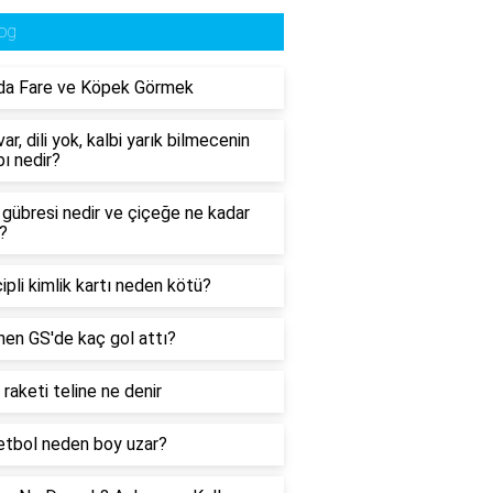
og
da Fare ve Köpek Görmek
ar, dili yok, kalbi yarık bilmecenin
ı nedir?
n gübresi nedir ve çiçeğe ne kadar
r?
çipli kimlik kartı neden kötü?
en GS'de kaç gol attı?
 raketi teline ne denir
tbol neden boy uzar?