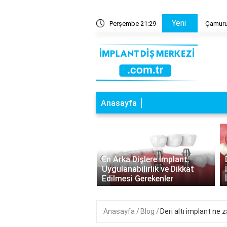
Yeni
ve zararları nelerdir?
Perşembe 21:29
Çamurun
Anasayfa
‹
a Dişlere İmplant:
Diş Çekildikten Sonra
nabilirlik ve Dikkat
İmplant: Bekleme Süresi ve
esi Gerekenler
İyileşme Süreci
Anasayfa
Blog
Deri altı implant ne 