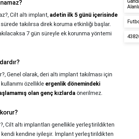
Gand
llanamaz?
Alanla
maz?,
Cilt altı implant,
adetin ilk 5 günü içerisinde
Futbo
ürede takılırsa direk koruma etkinliği başlar.
takılacaksa 7 gün süreyle ek korunma yöntemi
43820
adardır?
r?,
Genel olarak, deri altı implant takılması için
, kullanımı özellikle
ergenlik dönemindeki
başlamamış olan genç kızlarda
önerilmez.
 korur?
r?,
Cilt altı implantları genellikle yerleştirildikten
kendi kendine iyileşir. İmplant yerleştirildikten