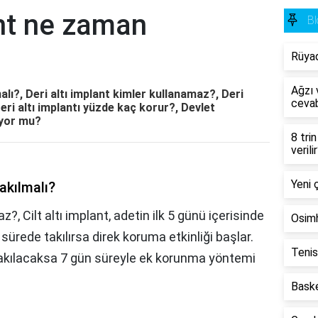
ant ne zaman
Bl
Rüya
Ağzı v
alı?, Deri altı implant kimler kullanamaz?, Deri
cevab
eri altı implantı yüzde kaç korur?, Devlet
ıyor mu?
8 tri
verili
Yeni 
akılmalı?
z?, Cilt altı implant, adetin ilk 5 günü içerisinde
Osimh
ürede takılırsa direk koruma etkinliği başlar.
Tenis
takılacaksa 7 gün süreyle ek korunma yöntemi
Baske