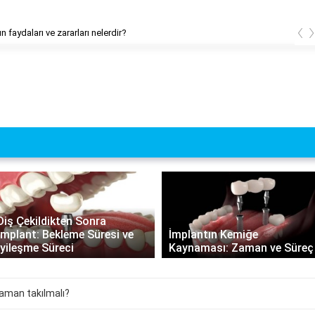
‹
 faydaları ve zararları nelerdir?
İmplantın Kemiğe
İmplantın Ömrü: Uzun Süreli
Kaynaması: Zaman ve Süreç
Dayanıklılık ve Bakım Rehberi
zaman takılmalı?