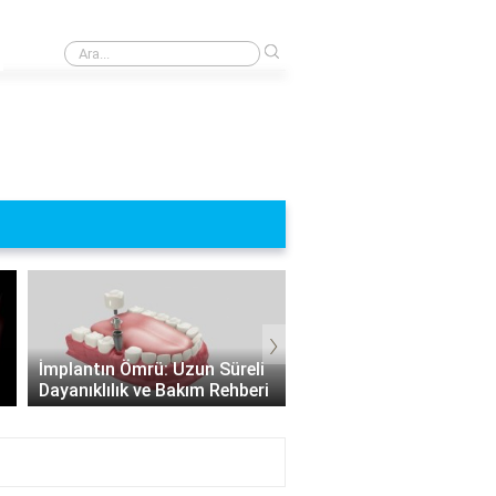
›
Çamurun faydaları ve zararları nelerdir?
›
Hangi Durumlarda İmpl
Vidasız İmplant: Vücut
Yapılamaz? İmplant
Dışında Canlı Olmayan Hayat
Uygulamasının Sınırları