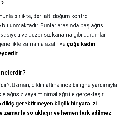
ı?
unla birlikte, deri altı doğum kontrol
de bulunmaktadır. Bunlar arasında baş ağrısı,
hassasiyeti ve düzensiz kanama gibi durumlar
 genellikle zamanla azalır ve
çoğu kadın
zeydedir
.
 nelerdir?
rdir?,
Uzman, cildin altına ince bir iğne yardımıyla
kle ağrısız veya minimal ağrı ile gerçekleşir.
a dikiş gerektirmeyen küçük bir yara izi
kle zamanla soluklaşır ve hemen fark edilmez