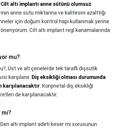
,
Cilt altı implantı anne sütünü olumsuz
ının anne sütü miktarına ve kalitesini azalttığı
nneler için doğum kontrol hapı kullanmak yerine
i öneriyorum. Cilt altı implant regl kanamalarında
ıyor mu?
mu?,
Üst ve alt çenelerde tek taraflı dişsizlik
si karşılanır.
Diş eksikliği olması durumunda
n karşılanacaktır
. Konjinetal diş eksikliği
etleri de karşılanacaktır.
r mi?
,
Deri altı implant adeti keser mi sorusunun