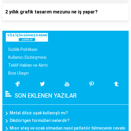
2 yıllık grafik tasarım mezunu ne iş yapar?
Gizlilik Politikası
Kullanıcı Sözleşmesi
Teklif Hakları ve Alıntı
Bize Ulaşın
SON EKLENEN YAZILAR
Metal dilsiz uşak kullanışlı mı?
Dikdörtgen formülleri nelerdir?
Mısır ateş ve ocak olmadan nasıl patlatılır bilmecenin cevabı